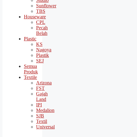
Studio
Sunflower
TBS
Houseware
CPL
Pecah
Belah
Plastic
KS
Nagoya
Plastik
SEJ
Semua
Produk
Textile
Arizona
FST
Gajah
Land
IPI
Medalion
SJB
Textil
Universal