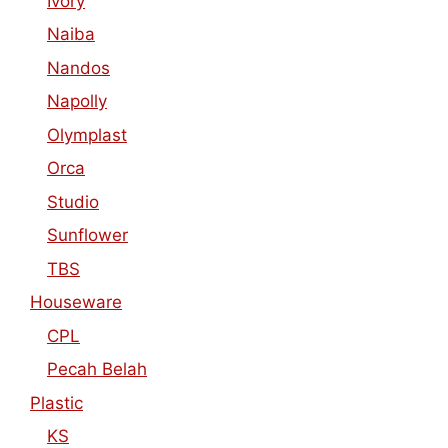
Ivory
Naiba
Nandos
Napolly
Olymplast
Orca
Studio
Sunflower
TBS
Houseware
CPL
Pecah Belah
Plastic
KS