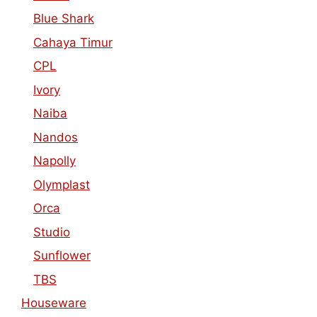
Blue Shark
Cahaya Timur
CPL
Ivory
Naiba
Nandos
Napolly
Olymplast
Orca
Studio
Sunflower
TBS
Houseware