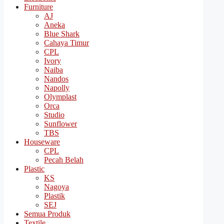
Furniture
AJ
Aneka
Blue Shark
Cahaya Timur
CPL
Ivory
Naiba
Nandos
Napolly
Olymplast
Orca
Studio
Sunflower
TBS
Houseware
CPL
Pecah Belah
Plastic
KS
Nagoya
Plastik
SEJ
Semua Produk
Textile