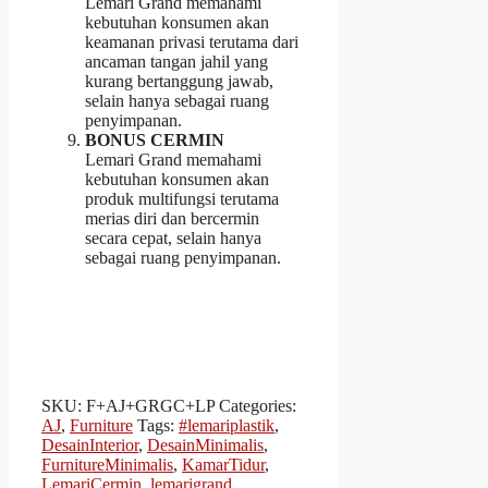
Lemari Grand memahami
kebutuhan konsumen akan
keamanan privasi terutama dari
ancaman tangan jahil yang
kurang bertanggung jawab,
selain hanya sebagai ruang
penyimpanan.
BONUS CERMIN
Lemari Grand memahami
kebutuhan konsumen akan
produk multifungsi terutama
merias diri dan bercermin
secara cepat, selain hanya
sebagai ruang penyimpanan.
SKU:
F+AJ+GRGC+LP
Categories:
AJ
,
Furniture
Tags:
#lemariplastik
,
DesainInterior
,
DesainMinimalis
,
FurnitureMinimalis
,
KamarTidur
,
LemariCermin
,
lemarigrand
,