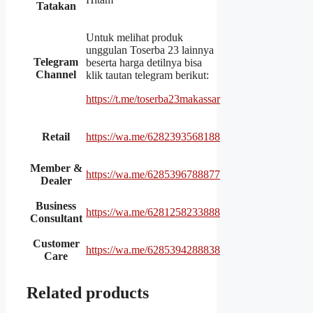
Tatakan
Untuk melihat produk
unggulan Toserba 23 lainnya
Telegram
beserta harga detilnya bisa
Channel
klik tautan telegram berikut:
https://t.me/toserba23makassar
Retail
https://wa.me/6282393568188
Member &
https://wa.me/6285396788877
Dealer
Business
https://wa.me/6281258233888
Consultant
Customer
https://wa.me/6285394288838
Care
Related products