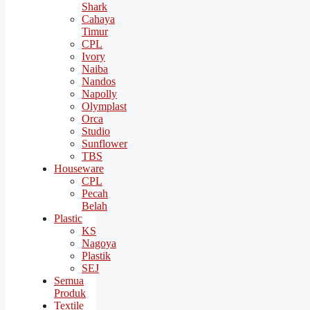
Shark
Cahaya
Timur
CPL
Ivory
Naiba
Nandos
Napolly
Olymplast
Orca
Studio
Sunflower
TBS
Houseware
CPL
Pecah
Belah
Plastic
KS
Nagoya
Plastik
SEJ
Semua
Produk
Textile