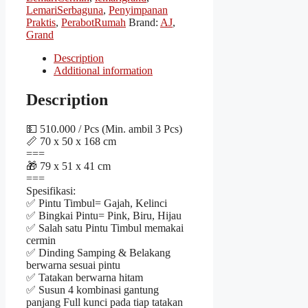
LemariSerbaguna
,
Penyimpanan
Praktis
,
PerabotRumah
Brand:
AJ
,
Grand
Description
Additional information
Description
💵 510.000 / Pcs (Min. ambil 3 Pcs)
📏 70 x 50 x 168 cm
===
🎁 79 x 51 x 41 cm
===
Spesifikasi:
✅ Pintu Timbul= Gajah, Kelinci
✅ Bingkai Pintu= Pink, Biru, Hijau
✅ Salah satu Pintu Timbul memakai
cermin
✅ Dinding Samping & Belakang
berwarna sesuai pintu
✅ Tatakan berwarna hitam
✅ Susun 4 kombinasi gantung
panjang Full kunci pada tiap tatakan