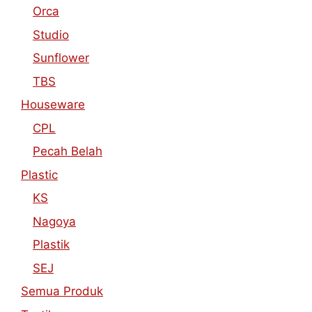
Orca
Studio
Sunflower
TBS
Houseware
CPL
Pecah Belah
Plastic
KS
Nagoya
Plastik
SEJ
Semua Produk