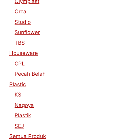
Olymplast
Orca
Studio
Sunflower
TBS
Houseware
CPL
Pecah Belah
Plastic
KS
Nagoya
Plastik
SEJ
Semua Produk