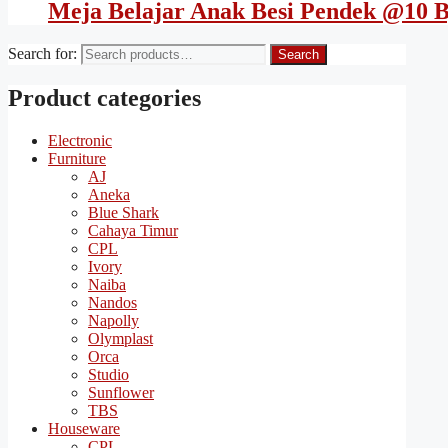
Meja Belajar Anak Besi Pendek @10 B
Search for:
Search
Product categories
Electronic
Furniture
AJ
Aneka
Blue Shark
Cahaya Timur
CPL
Ivory
Naiba
Nandos
Napolly
Olymplast
Orca
Studio
Sunflower
TBS
Houseware
CPL