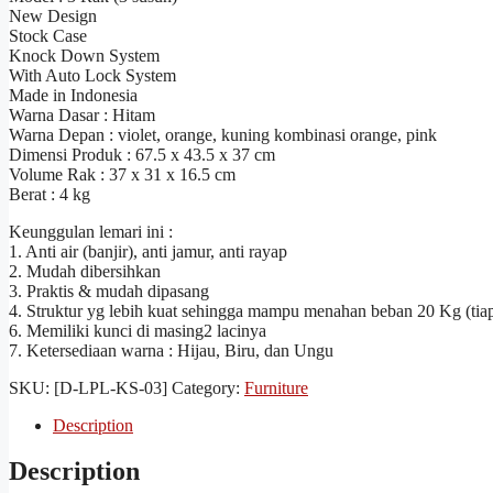
New Design
Stock Case
Knock Down System
With Auto Lock System
Made in Indonesia
Warna Dasar : Hitam
Warna Depan : violet, orange, kuning kombinasi orange, pink
Dimensi Produk : 67.5 x 43.5 x 37 cm
Volume Rak : 37 x 31 x 16.5 cm
Berat : 4 kg
Keunggulan lemari ini :
1. Anti air (banjir), anti jamur, anti rayap
2. Mudah dibersihkan
3. Praktis & mudah dipasang
4. Struktur yg lebih kuat sehingga mampu menahan beban 20 Kg (tia
6. Memiliki kunci di masing2 lacinya
7. Ketersediaan warna : Hijau, Biru, dan Ungu
SKU:
[D-LPL-KS-03]
Category:
Furniture
Description
Description