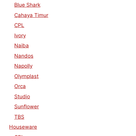
Blue Shark
Cahaya Timur
CPL
Ivory
Naiba
Nandos
Napolly
Olymplast
Orca
Studio
Sunflower
TBS
Houseware