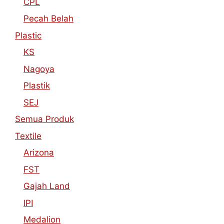
CPL
Pecah Belah
Plastic
KS
Nagoya
Plastik
SEJ
Semua Produk
Textile
Arizona
FST
Gajah Land
IPI
Medalion