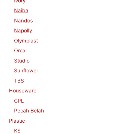
Ivory
Naiba
Nandos
Napolly
Olymplast
Orca
Studio
Sunflower
TBS
Houseware
CPL
Pecah Belah
Plastic
KS