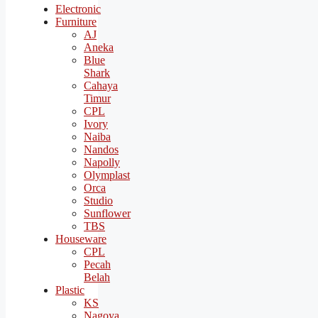
Electronic
Furniture
AJ
Aneka
Blue
Shark
Cahaya
Timur
CPL
Ivory
Naiba
Nandos
Napolly
Olymplast
Orca
Studio
Sunflower
TBS
Houseware
CPL
Pecah
Belah
Plastic
KS
Nagoya