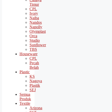
Timur
CPL
Ivory
Naiba
Nandos
Napolly
Olymplast
Orca
Studio
Sunflower
TBS
Houseware
CPL
Pecah
Belah
Plastic
KS
Nagoya
Plastik
SEJ
Semua
Produk
Textile
Arizona