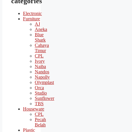
categories
Electronic
Furniture
AJ
Aneka
Blue
Shark
Cahaya
Timur
CPL
Ivory
Naiba
Nandos
Napolly
Olymplast
Orca
Studio
Sunflower
TBS
Houseware
CPL
Pecah
Belah
Plastic