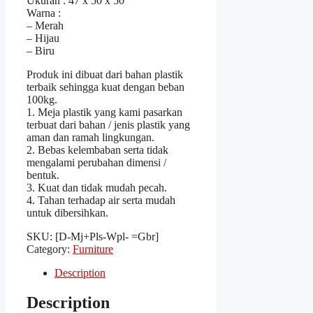
Ukuran : 47 x 50 x 50
Warna :
– Merah
– Hijau
– Biru
Produk ini dibuat dari bahan plastik
terbaik sehingga kuat dengan beban
100kg.
1. Meja plastik yang kami pasarkan
terbuat dari bahan / jenis plastik yang
aman dan ramah lingkungan.
2. Bebas kelembaban serta tidak
mengalami perubahan dimensi /
bentuk.
3. Kuat dan tidak mudah pecah.
4. Tahan terhadap air serta mudah
untuk dibersihkan.
SKU:
[D-Mj+Pls-Wpl- =Gbr]
Category:
Furniture
Description
Description