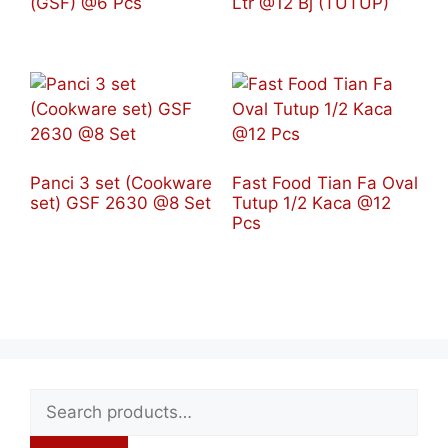
(GSF) @6 Pcs
Ltr @12 Bj (TUTUP)
Panci 3 set (Cookware
Fast Food Tian Fa Oval
set) GSF 2630 @8 Set
Tutup 1/2 Kaca @12
Pcs