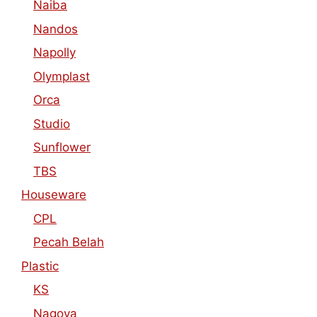
Naiba
Nandos
Napolly
Olymplast
Orca
Studio
Sunflower
TBS
Houseware
CPL
Pecah Belah
Plastic
KS
Nagoya