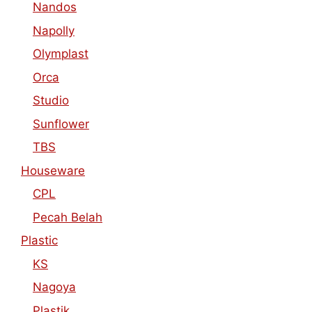
Nandos
Napolly
Olymplast
Orca
Studio
Sunflower
TBS
Houseware
CPL
Pecah Belah
Plastic
KS
Nagoya
Plastik