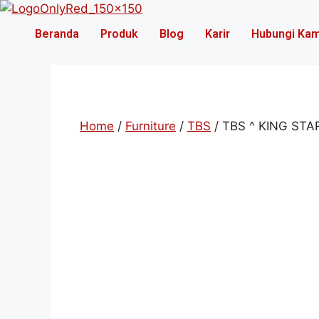
Skip
to
Beranda
Produk
Blog
Karir
Hubungi Kam
content
Home
/
Furniture
/
TBS
/ TBS ^ KING STA