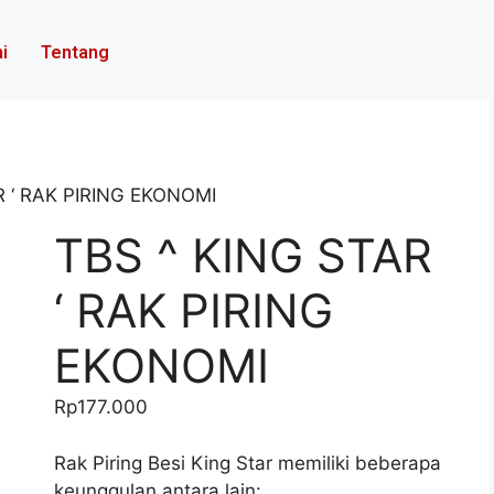
i
Tentang
R ‘ RAK PIRING EKONOMI
TBS ^ KING STAR
‘ RAK PIRING
EKONOMI
Rp
177.000
Rak Piring Besi King Star memiliki beberapa
keunggulan antara lain: