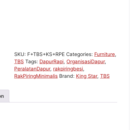
SKU:
F+TBS+KS+RPE
Categories:
Furniture
,
TBS
Tags:
DapurRapi
,
OrganisasiDapur
,
PeralatanDapur
,
rakpiringbesi
,
RakPiringMinimalis
Brand:
King Star
,
TBS
on