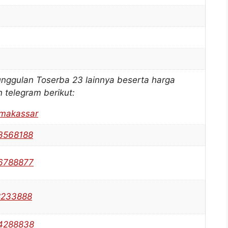
unggulan Toserba 23 lainnya beserta harga
n telegram berikut:
3makassar
3568188
96788877
8233888
94288838