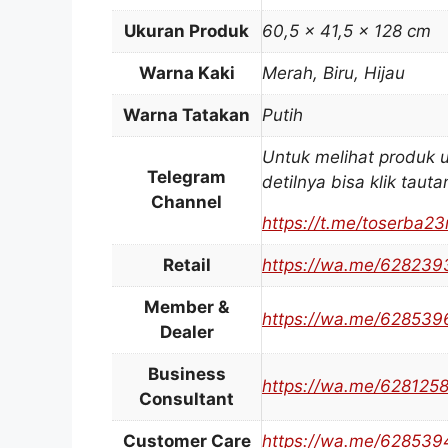
Ukuran Produk
60,5 x 41,5 x 128 cm
Warna Kaki
Merah, Biru, Hijau
Warna Tatakan
Putih
Untuk melihat produk 
Telegram
detilnya bisa klik tauta
Channel
https://t.me/toserba2
Retail
https://wa.me/628239
Member &
https://wa.me/62853
Dealer
Business
https://wa.me/628125
Consultant
Customer Care
https://wa.me/62853