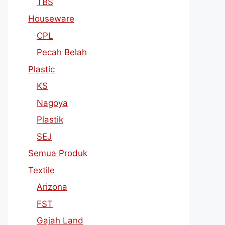
TBS
Houseware
CPL
Pecah Belah
Plastic
KS
Nagoya
Plastik
SEJ
Semua Produk
Textile
Arizona
FST
Gajah Land