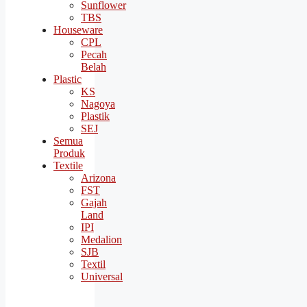
Sunflower
TBS
Houseware
CPL
Pecah
Belah
Plastic
KS
Nagoya
Plastik
SEJ
Semua
Produk
Textile
Arizona
FST
Gajah
Land
IPI
Medalion
SJB
Textil
Universal