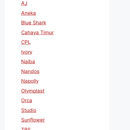
AJ
Aneka
Blue Shark
Cahaya Timur
CPL
Ivory
Naiba
Nandos
Napolly
Olymplast
Orca
Studio
Sunflower
TBS