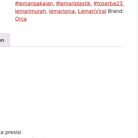
#lemaripakaian
,
#lemariplastik
,
#toserba23
,
lemarimurah
,
lemariorca
,
LemariViral
Brand:
Orca
on
a presisi