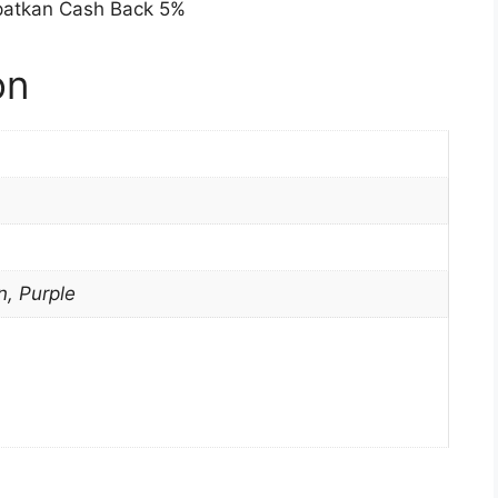
patkan Cash Back 5%
on
n, Purple