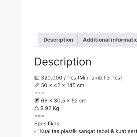
Description
Additional informati
Description
💵 320.000 / Pcs (Min. ambil 3 Pcs)
📏 50 x 42 x 145 cm
===
🎁 68 x 30,5 x 52 cm
⚖️ 8,92 Kg
===
Spesifikasi:
✅ Kualitas plastik sangat tebal & kuat sert