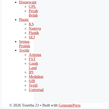
Houseware
CPL
Pecah
Belah
Plastic
KS
Nagoya
Plastik
SEJ
Semua
Produk
Textile
Arizona
FST
Gajah
Land
IPI
Medalion
SJB
Textil
Universal
© 2026 Toserba 23
• Built with
GeneratePress