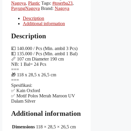
Nagoya
,
Plastic
Tags:
#toserba23
,
PayungNagoya
Brand:
Nagoya
Description
Additional information
Description
💷 140.000 / Pcs (Min. ambil 3 Pcs)
💵 135.000 / Pcs (Min. ambil 1 Bal)
📏 107 cm Diameter 190 cm
NB: 1 Bal= 24 Pcs
===
🎁 118 x 28,5 x 26,5 cm
===
Spesifikasi:
✅ Kain Oxford
✅ Motif Polos Merah Maroon UV
Dalam Silver
Additional information
Dimensions
118 × 28,5 × 26,5 cm