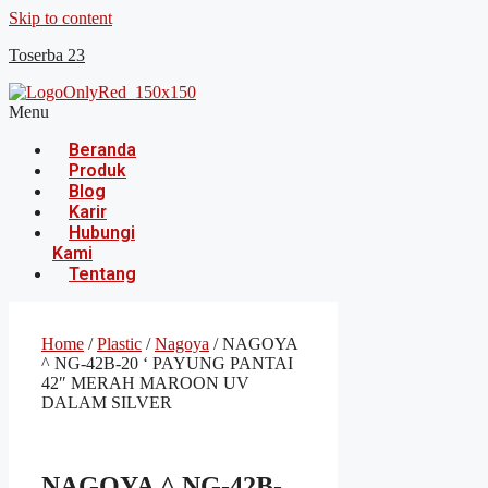
Skip to content
Toserba 23
Menu
Beranda
Produk
Blog
Karir
Hubungi
Kami
Tentang
Home
/
Plastic
/
Nagoya
/ NAGOYA
^ NG-42B-20 ‘ PAYUNG PANTAI
42″ MERAH MAROON UV
DALAM SILVER
NAGOYA ^ NG-42B-