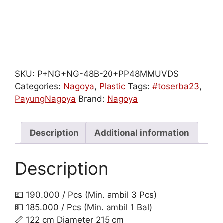
SKU:
P+NG+NG-48B-20+PP48MMUVDS
Categories:
Nagoya
,
Plastic
Tags:
#toserba23
,
PayungNagoya
Brand:
Nagoya
Description
Additional information
Description
💷 190.000 / Pcs (Min. ambil 3 Pcs)
💵 185.000 / Pcs (Min. ambil 1 Bal)
📏 122 cm Diameter 215 cm