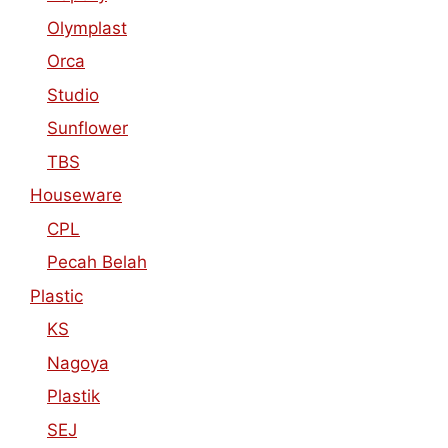
Olymplast
Orca
Studio
Sunflower
TBS
Houseware
CPL
Pecah Belah
Plastic
KS
Nagoya
Plastik
SEJ