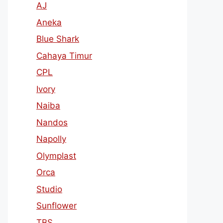
AJ
Aneka
Blue Shark
Cahaya Timur
CPL
Ivory
Naiba
Nandos
Napolly
Olymplast
Orca
Studio
Sunflower
TBS