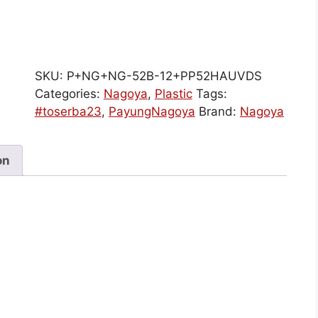
SKU:
P+NG+NG-52B-12+PP52HAUVDS
Categories:
Nagoya
,
Plastic
Tags:
#toserba23
,
PayungNagoya
Brand:
Nagoya
on