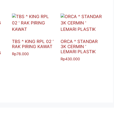
TBS ^ KING RPL 02 ‘
ORCA ^ STANDAR
RAK PIRING KAWAT
3K CERMIN ‘
LEMARI PLASTIK
G
Rp
78.000
Rp
430.000