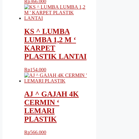
Rp
366.000
KS ^ LUMBA
LUMBA 1,2 M ‘
KARPET
PLASTIK LANTAI
Rp
154.000
AJ ^ GAJAH 4K
CERMIN ‘
LEMARI
PLASTIK
Rp
566.000