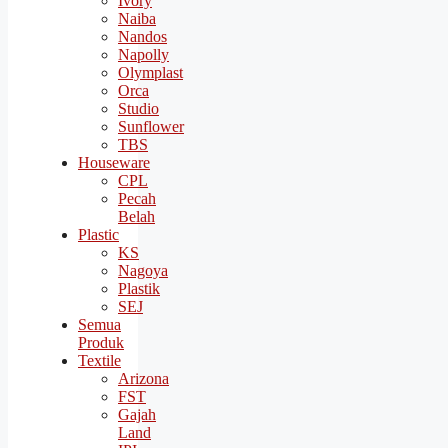
Ivory
Naiba
Nandos
Napolly
Olymplast
Orca
Studio
Sunflower
TBS
Houseware
CPL
Pecah
Belah
Plastic
KS
Nagoya
Plastik
SEJ
Semua
Produk
Textile
Arizona
FST
Gajah
Land