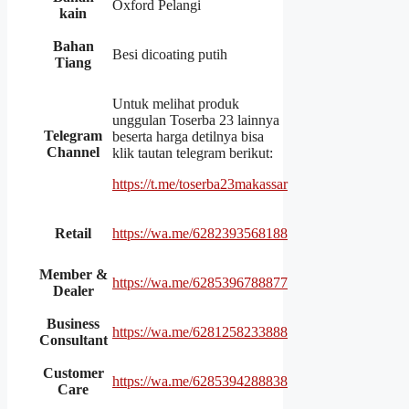
Oxford Pelangi
kain
Bahan
Besi dicoating putih
Tiang
Untuk melihat produk
unggulan Toserba 23 lainnya
Telegram
beserta harga detilnya bisa
Channel
klik tautan telegram berikut:
https://t.me/toserba23makassar
Retail
https://wa.me/6282393568188
Member &
https://wa.me/6285396788877
Dealer
Business
https://wa.me/6281258233888
Consultant
Customer
https://wa.me/6285394288838
Care