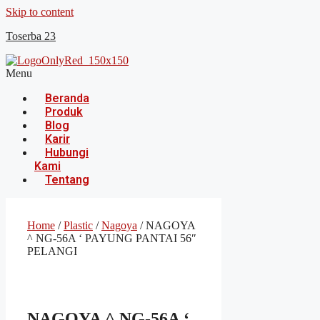
Skip to content
Toserba 23
Menu
Beranda
Produk
Blog
Karir
Hubungi
Kami
Tentang
Home
/
Plastic
/
Nagoya
/ NAGOYA
^ NG-56A ‘ PAYUNG PANTAI 56″
PELANGI
NAGOYA ^ NG-56A ‘