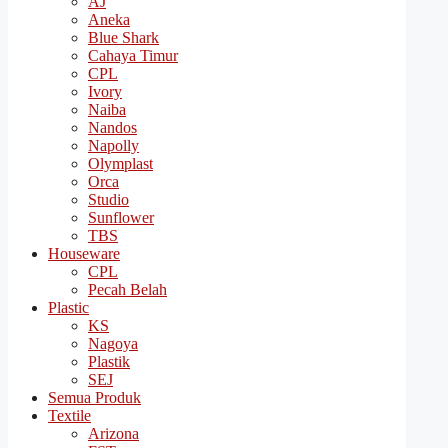
AJ
Aneka
Blue Shark
Cahaya Timur
CPL
Ivory
Naiba
Nandos
Napolly
Olymplast
Orca
Studio
Sunflower
TBS
Houseware
CPL
Pecah Belah
Plastic
KS
Nagoya
Plastik
SEJ
Semua Produk
Textile
Arizona