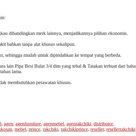
in:
ngkau dibandingkan merk lainnya, menjadikannya pilihan ekonomis.
it bahkan tanpa alat khusus sekalipun.
an, sehingga mudah untuk dipindahkan ke tempat yang berbeda.
ara lain Pipa Besi Bulat 3/4 dim yang tebal & Tatakan terbuat dari bah
 tahan lama.
tidak membutuhkan perawatan khusus.
3
,
agen
,
agenfurniture
,
agenmebel
,
agenrakchiki
,
distributor
,
skosan
,
mebel
,
prince
,
rakchiki
,
rakchikiprince
,
reseller
,
resellerrakchiki