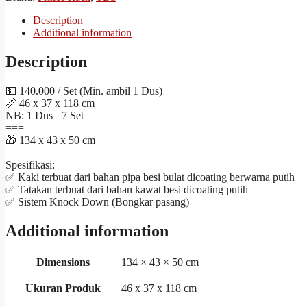
Description
Additional information
Description
💵 140.000 / Set (Min. ambil 1 Dus)
📏 46 x 37 x 118 cm
NB: 1 Dus= 7 Set
===
🎁 134 x 43 x 50 cm
===
Spesifikasi:
✅ Kaki terbuat dari bahan pipa besi bulat dicoating berwarna putih
✅ Tatakan terbuat dari bahan kawat besi dicoating putih
✅ Sistem Knock Down (Bongkar pasang)
Additional information
Dimensions
134 × 43 × 50 cm
Ukuran Produk
46 x 37 x 118 cm