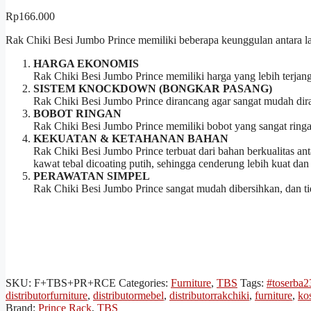
Rp
166.000
Rak Chiki Besi Jumbo Prince memiliki beberapa keunggulan antara la
HARGA EKONOMIS
Rak Chiki Besi Jumbo Prince memiliki harga yang lebih terja
SISTEM KNOCKDOWN (BONGKAR PASANG)
Rak Chiki Besi Jumbo Prince dirancang agar sangat mudah dirak
BOBOT RINGAN
Rak Chiki Besi Jumbo Prince memiliki bobot yang sangat ring
KEKUATAN & KETAHANAN BAHAN
Rak Chiki Besi Jumbo Prince terbuat dari bahan berkualitas ant
kawat tebal dicoating putih, sehingga cenderung lebih kuat dan
PERAWATAN SIMPEL
Rak Chiki Besi Jumbo Prince sangat mudah dibersihkan, dan 
SKU:
F+TBS+PR+RCE
Categories:
Furniture
,
TBS
Tags:
#toserba2
distributorfurniture
,
distributormebel
,
distributorrakchiki
,
furniture
,
ko
Brand:
Prince Rack
,
TBS