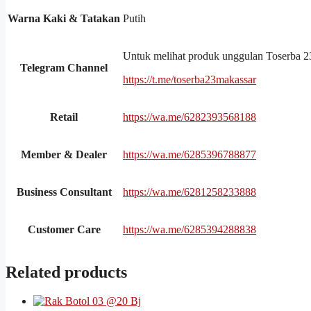
Warna Kaki & Tatakan
Putih
Untuk melihat produk unggulan Toserba 23 l
Telegram Channel
https://t.me/toserba23makassar
Retail
https://wa.me/6282393568188
Member & Dealer
https://wa.me/6285396788877
Business Consultant
https://wa.me/6281258233888
Customer Care
https://wa.me/6285394288838
Related products