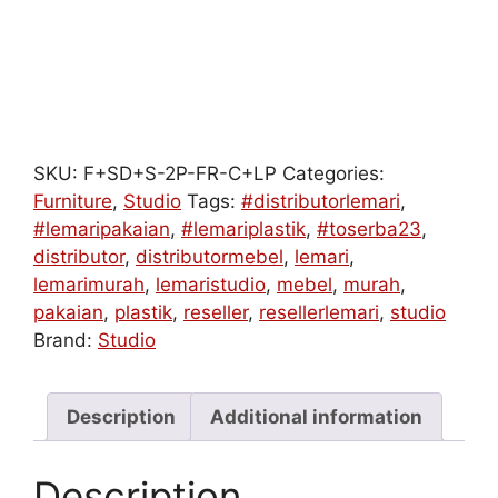
SKU:
F+SD+S-2P-FR-C+LP
Categories:
Furniture
,
Studio
Tags:
#distributorlemari
,
#lemaripakaian
,
#lemariplastik
,
#toserba23
,
distributor
,
distributormebel
,
lemari
,
lemarimurah
,
lemaristudio
,
mebel
,
murah
,
pakaian
,
plastik
,
reseller
,
resellerlemari
,
studio
Brand:
Studio
Description
Additional information
Description