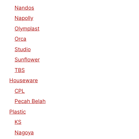
Nandos
Napolly
Olymplast
Orca
Studio
Sunflower
TBS
Houseware
CPL
Pecah Belah
Plastic
KS
Nagoya