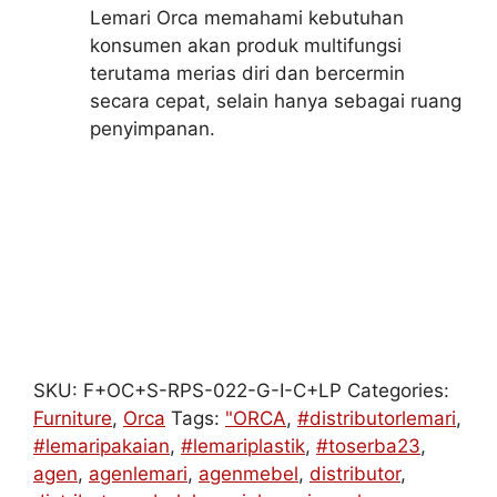
Lemari Orca memahami kebutuhan
konsumen akan produk multifungsi
terutama merias diri dan bercermin
secara cepat, selain hanya sebagai ruang
penyimpanan.
SKU:
F+OC+S-RPS-022-G-I-C+LP
Categories:
Furniture
,
Orca
Tags:
"ORCA
,
#distributorlemari
,
#lemaripakaian
,
#lemariplastik
,
#toserba23
,
agen
,
agenlemari
,
agenmebel
,
distributor
,