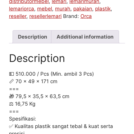
distributormebel
,
lemari
,
lemarimurah
,
lemariorca
,
mebel
,
murah
,
pakaian
,
plastik
,
reseller
,
resellerlemari
Brand:
Orca
Description
Additional information
Description
💵 510.000 / Pcs (Min. ambil 3 Pcs)
📏 70 x 49 x 171 cm
===
🎁 79,5 x 35,5 x 63,5 cm
⚖️ 16,75 Kg
===
Spesifikasi:
✅ Kualitas plastik sangat tebal & kuat serta
presisi