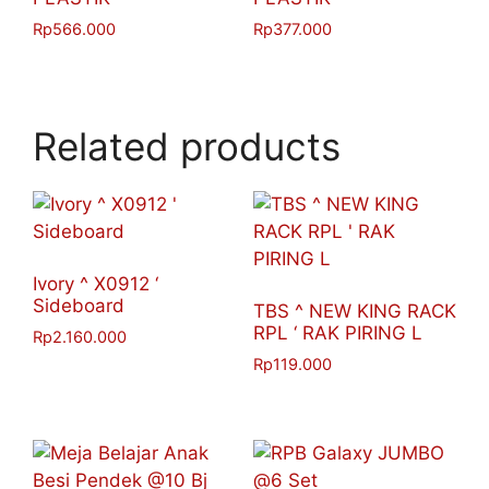
Rp
566.000
Rp
377.000
Related products
Ivory ^ X0912 ‘
Sideboard
TBS ^ NEW KING RACK
RPL ‘ RAK PIRING L
Rp
2.160.000
Rp
119.000