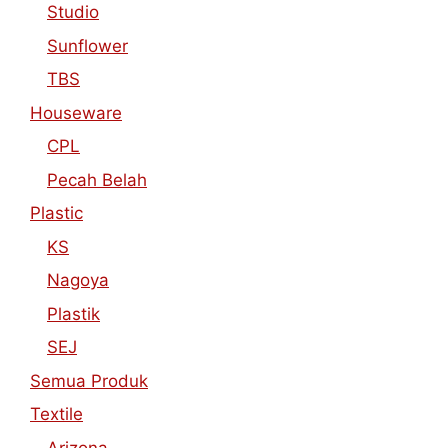
Studio
Sunflower
TBS
Houseware
CPL
Pecah Belah
Plastic
KS
Nagoya
Plastik
SEJ
Semua Produk
Textile
Arizona